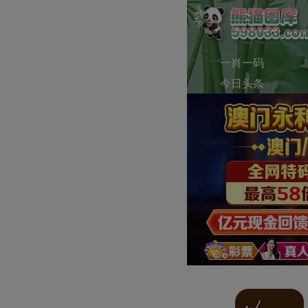
一肖一码
今日头条