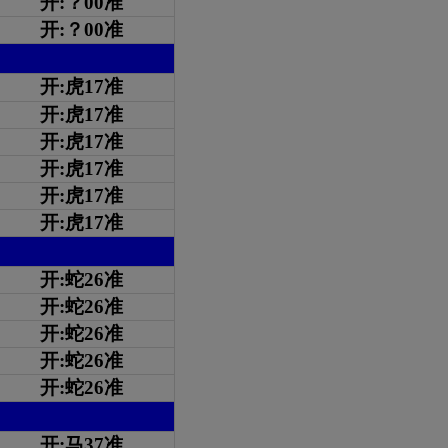
开:？00准
开:？00准
开:虎17准
开:虎17准
开:虎17准
开:虎17准
开:虎17准
开:虎17准
开:蛇26准
开:蛇26准
开:蛇26准
开:蛇26准
开:蛇26准
开:马37准