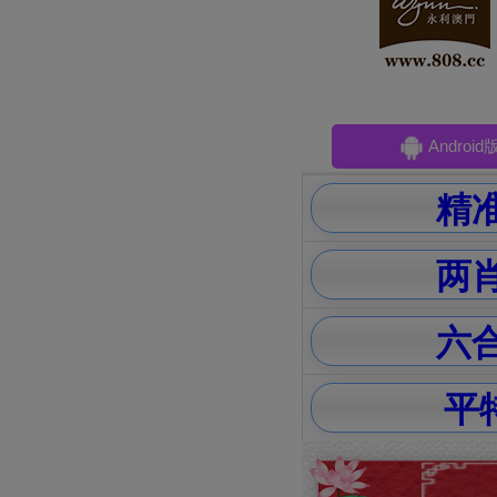
Android
精
两
六
平