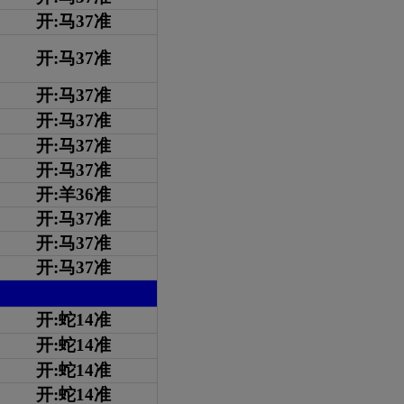
开:马37准
开:马37准
开:马37准
开:马37准
开:马37准
开:马37准
开:羊36准
开:马37准
开:马37准
开:马37准
开:蛇14准
开:蛇14准
开:蛇14准
开:蛇14准