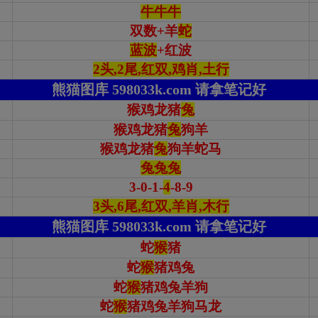
牛牛牛
双数+羊
蛇
蓝波
+红波
2头,2尾,红双,鸡肖,土行
熊猫图库 598033k.com 请拿笔记好
猴鸡龙猪
兔
猴鸡龙猪
兔
狗羊
猴鸡龙猪
兔
狗羊蛇马
兔兔兔
3-0-1-
4
-8-9
3头,6尾,红双,羊肖,木行
熊猫图库 598033k.com 请拿笔记好
蛇
猴
猪
蛇
猴
猪鸡兔
蛇
猴
猪鸡兔羊狗
蛇
猴
猪鸡兔羊狗马龙