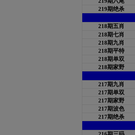
219期
六尾
219期绝杀
218期五肖
218期七肖
218期九肖
218期平特
218期单双
218期家野
217期九肖
217期单双
217期家野
217期波色
217期绝杀
216期三码