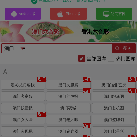
已向本站押付1000万，请大家放心投注！
Android版
iPhone版
访问官网
澳门六合彩
香港六合彩
搜索
全部图库
热门图库
A
澳彩龙门客栈
澳门火麒麟
澳门白姐-玄虎
澳门客家娘
澳门红虎报
澳门跑马图
澳门孩童报
澳门夜城
澳门玄机图
澳门女人味
澳门老人味
澳门签牌图
澳门火凤凰
澳门跑狗图
澳门七星彩