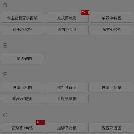
D
点击查看更多图纸
东成西就澳
单双中特图
赌王心水报
东方心经B
东方心经A
E
二尾四码图
F
凤凰天机图
佛祖禁肖图
凤凰卜卦澳
凤姐30码澳
发财波局报
G
管家婆1句话
挂牌平特报
观音彩报图