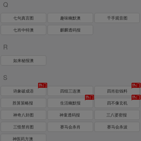
Q
七句真言图
趣味幽默澳
千手观音图
七肖中特澳
麒麟透码报
R
如来秘报澳
S
诗象破成语
四组三连澳
四肖欲钱料
胜算策略报
生活幽默报
四不像玄机
神奇八卦图
神童透码报
三八婆密报
三怪禁肖图
赛马会杀肖
赛马会杀波
神医药方澳