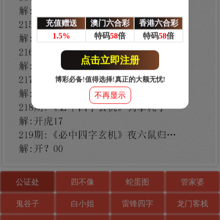
充值赠送
澳门六合彩
香港六合彩
1.5%
特码
58
倍
特码
58
倍
点击立即注册
博彩必备!值得选择!真正的大额无忧!
不再显示
公证处
四不像
蛇蛋图
管家婆
鬼谷子
白小姐
雷锋四字
龙门客栈