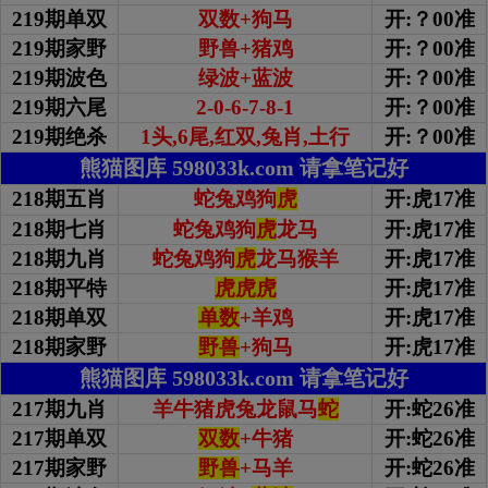
219期单双
双数+狗马
开:？00准
219期家野
野兽+猪鸡
开:？00准
219期波色
绿波+蓝波
开:？00准
219期
六尾
2-0-6-7-8-1
开:？00准
219期绝杀
1头,6尾,红双,兔肖,土行
开:？00准
熊猫图库 598033k.com 请拿笔记好
218期五肖
蛇兔鸡狗
虎
开:虎17准
218期七肖
蛇兔鸡狗
虎
龙马
开:虎17准
218期九肖
蛇兔鸡狗
虎
龙马猴羊
开:虎17准
218期平特
虎虎虎
开:虎17准
218期单双
单数
+羊鸡
开:虎17准
218期家野
野兽
+狗马
开:虎17准
熊猫图库 598033k.com 请拿笔记好
217期九肖
羊牛猪虎兔龙鼠马
蛇
开:蛇26准
217期单双
双数
+牛猪
开:蛇26准
217期家野
野兽
+马羊
开:蛇26准