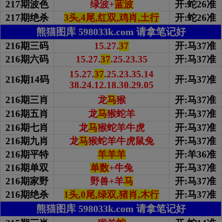
217期波色
绿波+
蓝波
开:蛇26准
217期绝杀
3头,4尾,红双,鸡肖,土行
开:蛇26准
熊猫图库 598033k.com 请拿笔记好
216期三码
15.27.
37
开:马37准
216期六码
15.27.
37
.25.23.35
开:马37准
15.27.
37
.25.23.35.14
216期14码
开:马37准
38.24.12.18.30.29.05
216期三肖
龙
马
猴
开:马37准
216期五肖
龙
马
猴蛇羊
开:马37准
216期七肖
龙
马
猴蛇羊牛虎
开:马37准
216期九肖
龙
马
猴蛇羊牛虎鼠兔
开:马37准
216期平特
羊羊羊
开:羊36准
216期单双
单数
+牛兔
开:马37准
216期家野
野兽+羊
马
开:马37准
216期绝杀
1头,0尾,绿双,猪肖,木行
开:马37准
熊猫图库 598033k.com 请拿笔记好