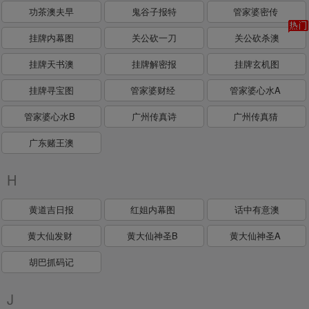
功茶澳夫早
鬼谷子报特
管家婆密传
挂牌内幕图
关公砍一刀
关公砍杀澳
挂牌天书澳
挂牌解密报
挂牌玄机图
挂牌寻宝图
管家婆财经
管家婆心水A
管家婆心水B
广州传真诗
广州传真猜
广东赌王澳
H
黄道吉日报
红姐内幕图
话中有意澳
黄大仙发财
黄大仙神圣B
黄大仙神圣A
胡巴抓码记
J