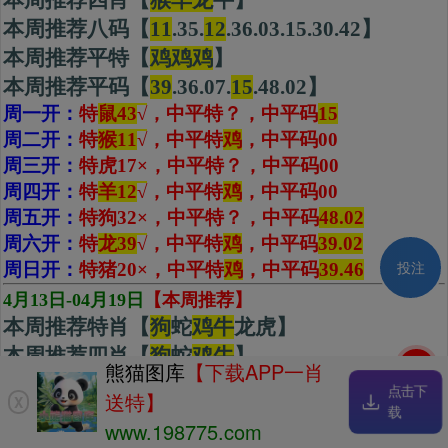
本周推荐八码【
11
.35.
12
.36.03.15.30.42】
本周推荐平特【
鸡鸡鸡
】
本周推荐平码【
39
.36.07.
15
.48.02】
周一开：
特
鼠43
√
，中平特？，
中平码
15
周二开：
特
猴11
√
，中平特
鸡
，
中平码00
周三开：
特虎17×，中平特？，
中平码00
周四开：
特
羊12
√
，中平特
鸡
，
中平码00
周五开：
特狗32×，中平特？，
中平码
48.02
周六开：
特
龙39
√
，中平特
鸡
，
中平码
39.02
投注
周日开：
特猪20×，中平特
鸡
，中平码
39.46
4月13日-04月19日
【本周推荐】
本周推荐特肖【
狗
蛇
鸡牛
龙虎】
本周推荐四肖【
狗
蛇
鸡
牛
】
刷新
熊猫图库
【下载APP一肖
本周推荐八码【21.33.02.38.10.
22
.
06
.30】
点击下
送特】
X
本周推荐平特【
鸡鸡鸡
】
载
www.198775.com
本周推荐平码【
06
.14.08.29.
34
.33】