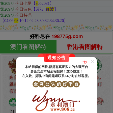
第209期:
今日七尾
【
8
652031
】
第209期:
今日波色
【蓝
波+
红波
】
第209期:
今日特码
【04.06.
08
.10.12.02.28.30.32.34.36.26
】
好料尽在
198775g.com
澳门看图解特
香港看图解特
通知公告
×
6秒
本站担保的网投,都是有真正实力的大额平台
资金安全本站全程担保！放心投注！
在入款、提现中有问题请联系24小时在线客服。
全
网
公
认
的
好
平
台