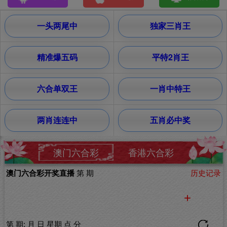
一头两尾中
独家三肖王
精准爆五码
平特2肖王
六合单双王
一肖中特王
两肖连连中
五肖必中奖
澳门六合彩
香港六合彩