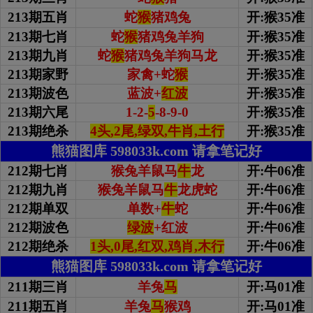
213期五肖
蛇
猴
猪鸡兔
开:猴35准
213期七肖
蛇
猴
猪鸡兔羊狗
开:猴35准
213期九肖
蛇
猴
猪鸡兔羊狗马龙
开:猴35准
213期家野
家禽+蛇
猴
开:猴35准
213期波色
蓝波+
红波
开:猴35准
213期
六尾
1-2-
5
-8-9-0
开:猴35准
213期绝杀
4头,2尾,绿双,牛肖,土行
开:猴35准
熊猫图库 598033k.com 请拿笔记好
212期七肖
猴兔羊鼠马
牛
龙
开:牛06准
212期九肖
猴兔羊鼠马
牛
龙虎蛇
开:牛06准
212期单双
单数+
牛
蛇
开:牛06准
212期波色
绿波
+红波
开:牛06准
212期绝杀
1头,0尾,红双,鸡肖,木行
开:牛06准
熊猫图库 598033k.com 请拿笔记好
211期三肖
羊兔
马
开:马01准
211期五肖
羊兔
马
猴鸡
开:马01准