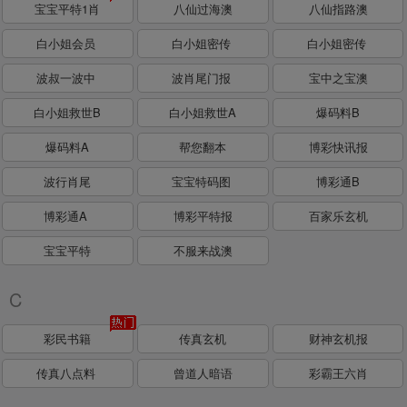
宝宝平特1肖
八仙过海澳
八仙指路澳
白小姐会员
白小姐密传
白小姐密传
波叔一波中
波肖尾门报
宝中之宝澳
白小姐救世B
白小姐救世A
爆码料B
爆码料A
帮您翻本
博彩快讯报
波行肖尾
宝宝特码图
博彩通B
博彩通A
博彩平特报
百家乐玄机
宝宝平特
不服来战澳
C
彩民书籍
传真玄机
财神玄机报
传真八点料
曾道人暗语
彩霸王六肖