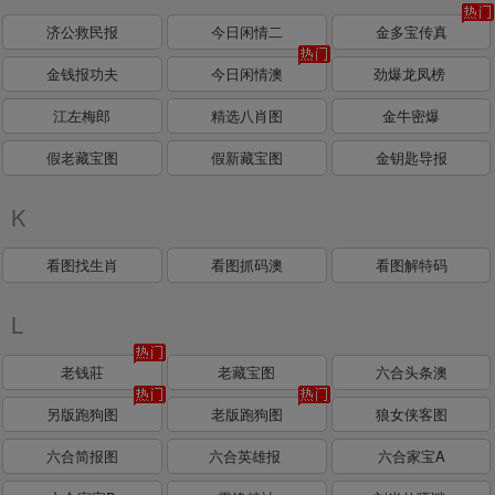
济公救民报
今日闲情二
金多宝传真
金钱报功夫
今日闲情澳
劲爆龙凤榜
江左梅郎
精选八肖图
金牛密爆
假老藏宝图
假新藏宝图
金钥匙导报
K
看图找生肖
看图抓码澳
看图解特码
L
老钱莊
老藏宝图
六合头条澳
另版跑狗图
老版跑狗图
狼女侠客图
六合简报图
六合英雄报
六合家宝A