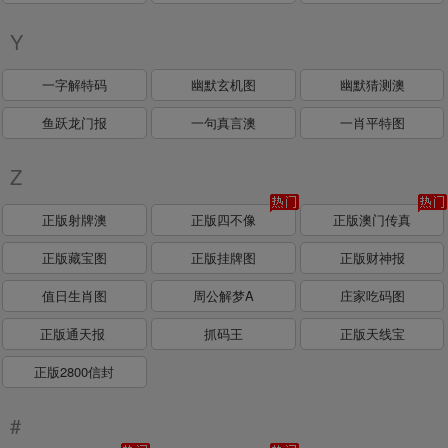
Y
一字解特码
幽默玄机图
幽默猜测澳
鱼跃龙门报
一句真言澳
一肖平特图
Z
正版射牌澳
正版四不像
正版澳门传真
正版藏宝图
正版挂牌图
正版财神报
值日生肖图
周公解梦A
庄家吃码图
正版通天报
抓码王
正版天线宝
正版2800信封
#