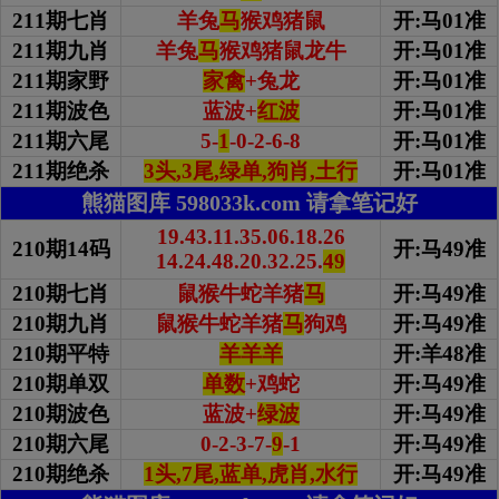
211期七肖
羊兔
马
猴鸡猪鼠
开:马01准
211期九肖
羊兔
马
猴鸡猪鼠龙牛
开:马01准
211期家野
家禽
+兔龙
开:马01准
211期波色
蓝波+
红波
开:马01准
211期
六尾
5-
1
-0-2-6-8
开:马01准
211期绝杀
3头,3尾,绿单,狗肖,土行
开:马01准
熊猫图库 598033k.com 请拿笔记好
19.43.11.35.06.18.26
210期14码
开:马49准
14.24.48.20.32.25.
49
210期七肖
鼠猴牛蛇羊猪
马
开:马49准
210期九肖
鼠猴牛蛇羊猪
马
狗鸡
开:马49准
210期平特
羊羊羊
开:羊48准
210期单双
单数
+鸡蛇
开:马49准
210期波色
蓝波+
绿波
开:马49准
210期
六尾
0-2-3-7-
9
-1
开:马49准
210期绝杀
1头,7尾,蓝单,虎肖,水行
开:马49准