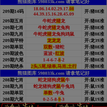
熊猫图库 598033k.com 请拿笔记好
18.06.14.02.29.17.
08
209期14码
开:猪08准
44.39.15.16.28.45.09
209期五肖
牛蛇虎
猪
龙
开:猪08准
209期七肖
牛蛇虎
猪
龙兔狗
开:猪08准
209期九肖
牛蛇虎
猪
龙兔狗鸡鼠
开:猪08准
209期平特
龙龙龙
开:龙39准
209期单双
双数
+猪蛇
开:猪08准
209期波色
蓝波+
红波
开:猪08准
209期
六尾
1-4-6-7-
8
-2
开:猪08准
209期绝杀
2头,5尾,绿单,马肖,土行
开:猪08准
熊猫图库 598033k.com 请拿笔记好
208期七肖
蛇龙猪狗虎
鼠
牛
开:鼠19准
208期九肖
蛇龙猪狗虎
鼠
牛兔鸡
开:鼠19准
208期单双
单数
+牛兔
开:鼠19准
208期
六尾
0-2-5-8-
9
-3
开:鼠19准